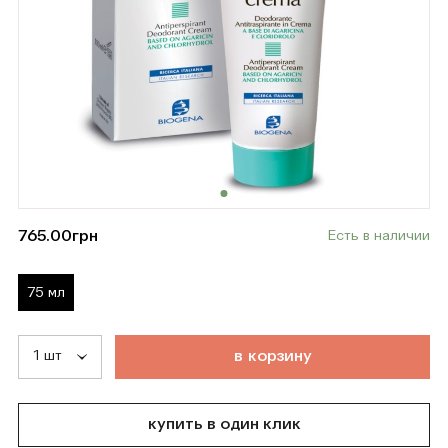
765.00
грн
Есть в наличии
75 мл
т
о
в
а
р
д
о
б
а
в
л
е
н
в
к
о
р
з
и
н
у
купить в один клик