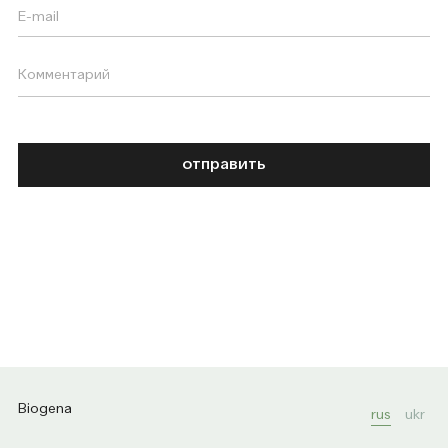
отправить
Biogena
rus
ukr