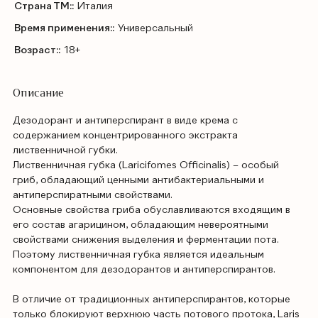
Страна ТМ::
Италия
Время применения::
Универсальный
Возраст::
18+
Описание
Дезодорант и антиперспирант в виде крема с
содержанием концентрированного экстракта
лиственничной губки.
Лиственничная губка (Laricifomes Officinalis) – особый
гриб, обладающий ценными антибактериальными и
антиперспиратными свойствами.
Основные свойства гриба обуславливаются входящим в
его состав агарицином, обладающим невероятными
свойствами снижения выделения и ферментации пота.
Поэтому лиственничная губка является идеальным
компонентом для дезодорантов и антиперспирантов.
В отличие от традиционных антиперспирантов, которые
только блокируют верхнюю часть потового протока, Laris