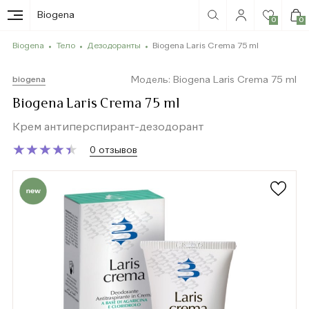
Biogena
0
0
Biogena
Тело
Дезодоранты
Biogena Laris Crema 75 ml
Модель: Biogena Laris Crema 75 ml
biogena
Biogena Laris Crema 75 ml
Крем антиперспирант-дезодорант
★
★
★
★
★
★
★
★
★
★
0 отзывов