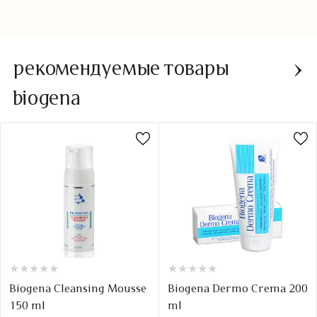
рекомендуемые товары
biogena
★
★
★
★
★
★
★
★
★
★
★
★
★
★
★
★
★
★
★
★
Biogena Cleansing Mousse
Biogena Dermo Crema 200
150 ml
ml